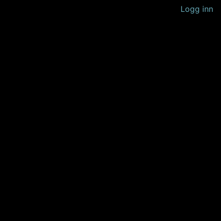
Logg inn
 litt senere.