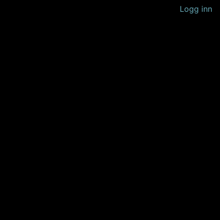
Logg inn
 litt senere.